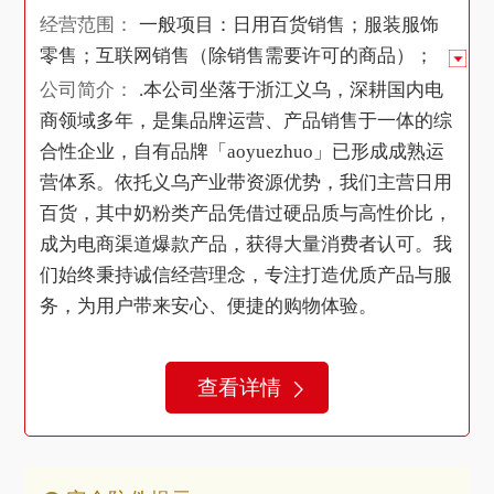
经营范围：
一般项目：日用百货销售；服装服饰
零售；互联网销售（除销售需要许可的商品）；
美发饰品销售；鞋帽零售；箱包销售；皮革制品
公司简介：
.本公司坐落于浙江义乌，深耕国内电
销售；针纺织品销售；化妆品零售；个人卫生用
商领域多年，是集品牌运营、产品销售于一体的综
品销售；文具用品零售；钟表销售；母婴用品销
合性企业，自有品牌「aoyuezhuo」已形成成熟运
售；珠宝首饰零售；五金产品零售；电子产品销
营体系。依托义乌产业带资源优势，我们主营日用
售；礼品花卉销售；玩具、动漫及游艺用品销
百货，其中奶粉类产品凭借过硬品质与高性价比，
售；汽车零配件零售；汽车装饰用品销售；厨具
成为电商渠道爆款产品，获得大量消费者认可。我
卫具及日用杂品零售；家用电器销售；家用电器
们始终秉持诚信经营理念，专注打造优质产品与服
零配件销售；家居用品销售；家具销售；茶具销
务，为用户带来安心、便捷的购物体验。
售；体育用品及器材零售；户外用品销售；办公
用品销售；日用化学产品销售；照相机及器材销
查看详情
售；通讯设备销售；移动通信设备销售；电子元
器件零售；音响设备销售；软件销售；灯具销
售；照明器具销售；宠物食品及用品零售；工艺
美术品及收藏品零售（象牙及其制品除外）；建