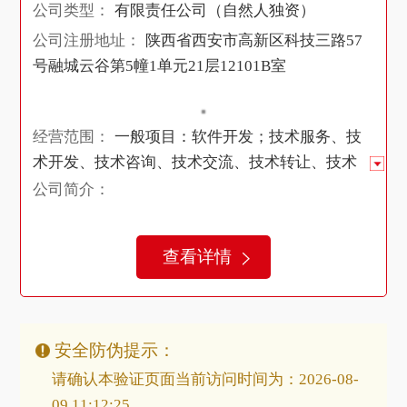
公司类型：
有限责任公司（自然人独资）
公司注册地址：
陕西省西安市高新区科技三路57
号融城云谷第5幢1单元21层12101B室
经营范围：
一般项目：软件开发；技术服务、技
术开发、技术咨询、技术交流、技术转让、技术
推广；计算机软硬件及辅助设备批发；网络与信
公司简介：
息安全软件开发；办公用品销售；信息技术咨询
服务；网络设备销售；网络技术服务；教育咨询
查看详情
服务（不含涉许可审批的教育培训活动）；业务
培训（不含教育培训、职业技能培训等需取得许
可的培训）；信息咨询服务（不含许可类信息咨
询服务）；自费出国留学中介服务；招生辅助服
安全防伪提示：
务；计算机系统服务；文艺创作；信息系统集成
请确认本验证页面当前访问时间为：2026-08-
服务；会议及展览服务（出国办展须经相关部门
09 11:12:25