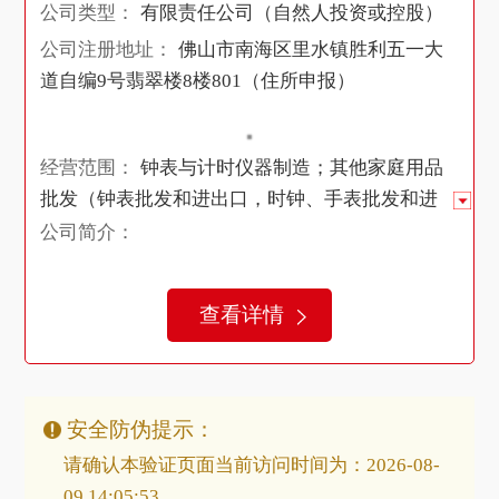
公司类型：
有限责任公司（自然人投资或控股）
公司注册地址：
佛山市南海区里水镇胜利五一大
道自编9号翡翠楼8楼801（住所申报）
经营范围：
钟表与计时仪器制造；其他家庭用品
批发（钟表批发和进出口，时钟、手表批发和进
出口）；贸易代理。（依法须经批准的项目，经
公司简介：
相关部门批准后方可开展经营活动。）(依法须经
批准的项目，经相关部门批准后方可开展经营活
查看详情
动)
安全防伪提示：
请确认本验证页面当前访问时间为：2026-08-
09 14:05:53