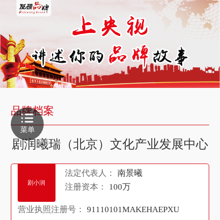
品牌档案
菜单
剧润曦瑞（北京）文化产业发展中心
法定代表人：
南景曦
（有限合伙）
剧小润
注册资本：
100万
营业执照注册号：
91110101MAKEHAEPXU