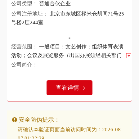
公司类型：
普通合伙企业
公司注册地址：
北京市东城区禄米仓胡同71号25
号楼2层244室
经营范围：
一般项目：文艺创作；组织体育表演
活动；会议及展览服务（出国办展须经相关部门
审批）；体验式拓展活动及策划；市场营销策
公司简介：
划；组织文化艺术交流活动；项目策划与公关服
务；自习场地服务；租赁服务（不含许可类租赁
查看详情
服务）；票务代理服务；科普宣传服务；教育咨
询服务（不含涉许可审批的教育培训活动）；信
息咨询服务（不含许可类信息咨询服务）；游乐
园服务；技术服务、技术开发、技术咨询、技术
安全防伪提示：
交流、技术转让、技术推广；自然科学研究和试
请确认本验证页面当前访问时间为：2026-08-
验发展；教学用模型及教具销售；办公用品销
07 01:22:29