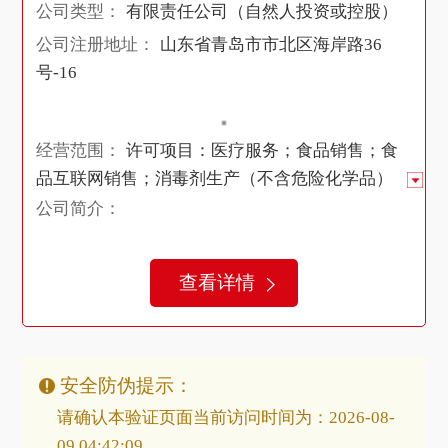
公司类型：
有限责任公司（自然人投资或控股）
公司注册地址：
山东省青岛市市北区海岸路36
号-16
经营范围：
许可项目：医疗服务；食品销售；食
品互联网销售；消毒剂生产（不含危险化学品）
【分支机构经营】；第三类医疗设备租赁；医疗
公司简介：
器械互联网信息服务；第三类医疗器械经营。
（依法须经批准的项目，经相关部门批准后方可
查看详情
开展经营活动，具体经营项目以相关部门批准文
件或许可证件为准）一般项目：货物进出口；电
子产品销售；计算机软硬件及辅助设备零售；计
算机软硬件及辅助设备批发；集成电路芯片及产
安全防伪提示：
品销售；半导体器件专用设备销售；电子元器件
请确认本验证页面当前访问时间为：2026-08-
批发；电子元器件零售；食品销售（仅销售预包
09 04:42:09