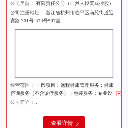
公司类型：
有限责任公司（自然人投资或控股）
公司注册地址：
浙江省杭州市临平区南苑街道迎
宾路 301号-323号507室
经营范围：
一般项目：远程健康管理服务；健康
咨询服务（不含诊疗服务）；包装服务；专业设
计服务；摄影扩印服务；影视美术道具置景服
公司简介：
.
务；第一类医疗器械销售；第二类医疗器械销
售；日用口罩（非医用）销售；日用百货销售；
查看详情
服装服饰批发；鞋帽批发；工艺美术品及礼仪用