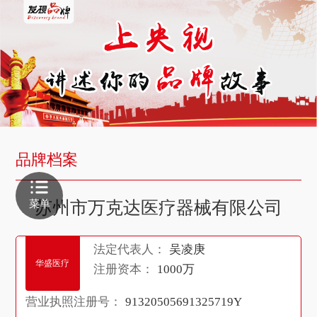
品牌档案
菜单
苏州市万克达医疗器械有限公司
法定代表人：
吴凌庚
华盛医疗
注册资本：
1000万
营业执照注册号：
91320505691325719Y