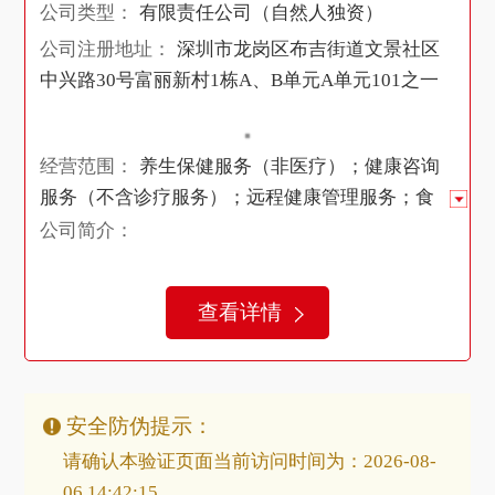
公司类型：
有限责任公司（自然人独资）
公司注册地址：
深圳市龙岗区布吉街道文景社区
中兴路30号富丽新村1栋A、B单元A单元101之一
经营范围：
养生保健服务（非医疗）；健康咨询
服务（不含诊疗服务）；远程健康管理服务；食
品销售（仅销售预包装食品）；保健食品（预包
公司简介：
装）销售；日用品销售；日用品批发；化妆品批
发；化妆品零售；第一类医疗器械销售；服装服
查看详情
饰批发；服装服饰零售；鞋帽批发；鞋帽零售；
母婴用品销售；互联网销售（除销售需要许可的
商品）；电子产品销售；个人卫生用品销售；成
人情趣用品销售（不含药品、医疗器械）；家用
安全防伪提示：
电器销售。（除依法须经批准的项目外，凭营业
请确认本验证页面当前访问时间为：2026-08-
执照依法自主开展经营活动） 无
06 14:42:15