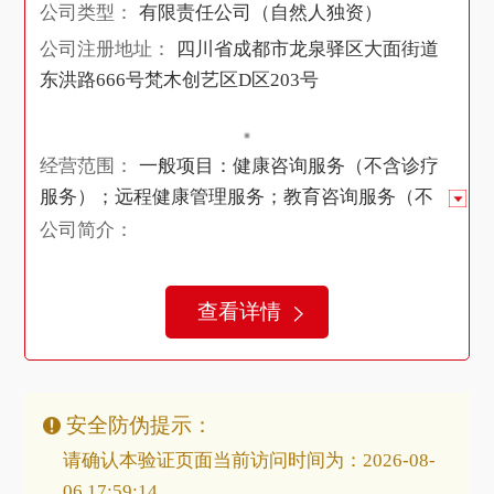
公司类型：
有限责任公司（自然人独资）
公司注册地址：
四川省成都市龙泉驿区大面街道
东洪路666号梵木创艺区D区203号
经营范围：
一般项目：健康咨询服务（不含诊疗
服务）；远程健康管理服务；教育咨询服务（不
含涉许可审批的教育培训活动）；企业管理咨
公司简介：
询；社会经济咨询服务；组织文化艺术交流活
动；信息咨询服务（不含许可类信息咨询服
查看详情
务）；会议及展览服务；广告制作；广告设计、
代理；广告发布；软件开发；软件外包服务；技
术服务、技术开发、技术咨询、技术交流、技术
转让、技术推广；信息系统集成服务；信息技术
安全防伪提示：
咨询服务；人工智能理论与算法软件开发；人工
请确认本验证页面当前访问时间为：2026-08-
智能应用软件开发；人工智能行业应用系统集成
06 17:59:14